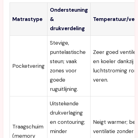
Ondersteuning
Matrastype
&
Temperatuur/vent
drukverdeling
Stevige,
puntelastische
Zeer goed ventile
steun; vaak
en koeler dankzij
Pocketvering
zones voor
luchtstroming ron
goede
veren.
ruguitlijning.
Uitstekende
drukverlaging
en contouring;
Neigt warmer; be
Traagschuim
minder
ventilatie zonder
(memory