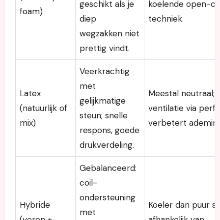
geschikt als je
koelende open-ce
foam)
diep
techniek.
wegzakken niet
prettig vindt.
Veerkrachtig
met
Latex
Meestal neutraal;
gelijkmatige
(natuurlijk of
ventilatie via perf
steun; snelle
mix)
verbetert ademing
respons, goede
drukverdeling.
Gebalanceerd:
coil-
ondersteuning
Hybride
Koeler dan puur s
met
(veren +
afhankelijk van