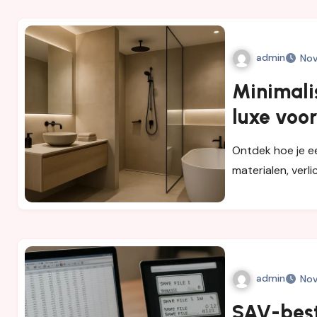
admin
Nov
Minimali
luxe voo
badkamer 
Ontdek hoe je e
materialen, verl
admin
Nov
SAV-bes