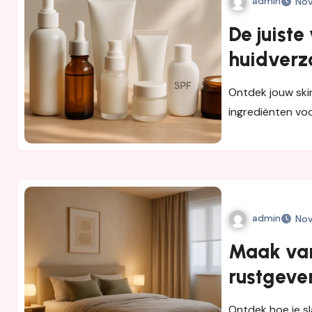
admin
Nov
De juiste
huidverzo
voor een
Ontdek jouw skin
ingrediënten voo
admin
Nov
Maak van
rustgeve
indeling,
Ontdek hoe je sl