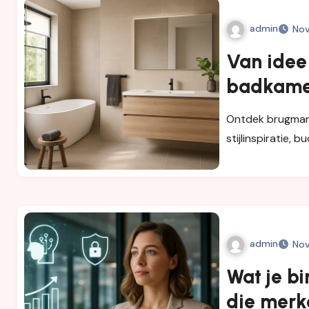
admin
Nov
Van idee
badkamer
vakmans
Ontdek brugman
stijlinspiratie,
admin
Nov
Wat je bi
die merk