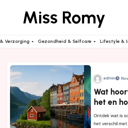
Miss Romy
 & Verzorging
Gezondheid & Selfcare
Lifestyle & 
admin
No
Wat hoort
het en ho
noordse 
Ontdek wat is sca
het verschil met