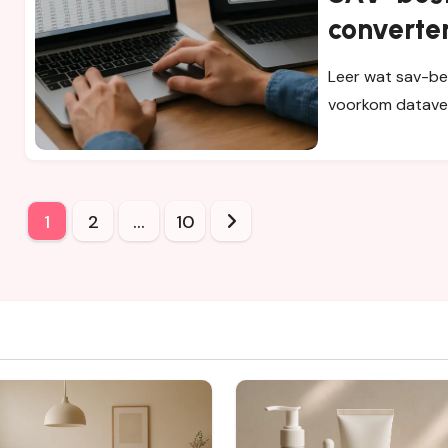
converter
workflo
Leer wat sav-bes
voorkom dataver
Posts
1
2
…
10
pagination