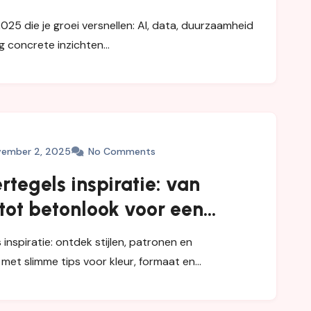
issen
25 die je groei versnellen: AI, data, duurzaamheid
ijg concrete inzichten…
ember 2, 2025
No Comments
tegels inspiratie: van
tot betonlook voor een
ijdloze uitstraling
inspiratie: ontdek stijlen, patronen en
met slimme tips voor kleur, formaat en…