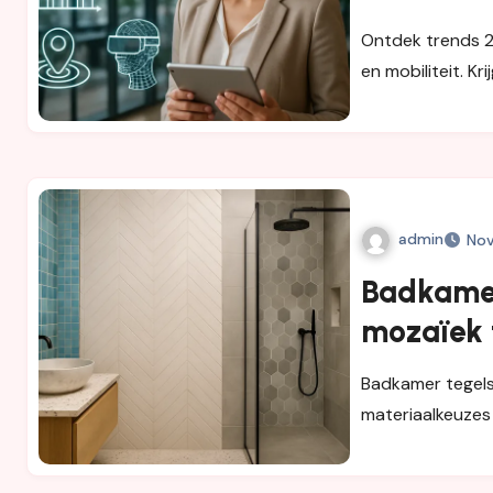
mogen m
Ontdek trends 20
en mobiliteit. Kr
admin
Nov
Badkamer
mozaïek 
unieke, t
Badkamer tegels 
materiaalkeuzes 