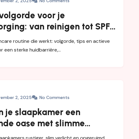
ember 2, 2025
No Comments
 volgorde voor je
rging: van reinigen tot SPF
 stralende huid
care routine die werkt: volgorde, tips en actieve
r een sterke huidbarrière,…
ember 2, 2025
No Comments
 je slaapkamer een
nde oase met slimme
 licht en materialen
aapkamers rustiger, slim verlicht en opgeruimd