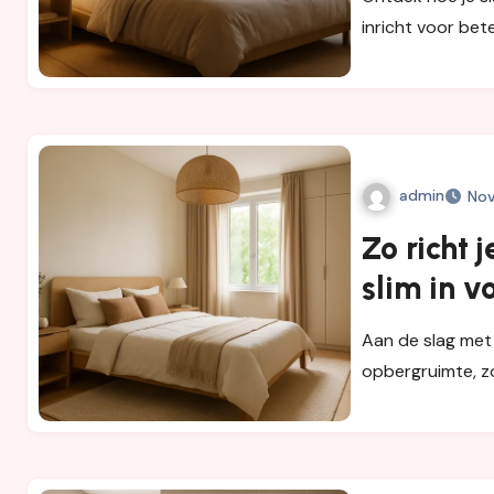
inricht voor bet
admin
Nov
Zo richt 
slim in v
Aan de slag met 
opbergruimte, z