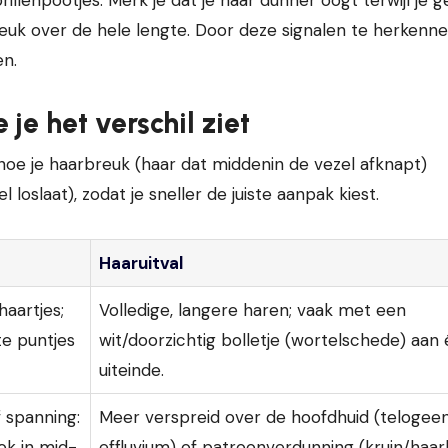
reuk over de hele lengte. Door deze signalen te herkenn
en.
je het verschil ziet
hoe je haarbreuk (haar dat middenin de vezel afknapt)
loslaat), zodat je sneller de juiste aanpak kiest.
Haaruitval
haartjes;
Volledige, langere haren; vaak met een
te puntjes
wit/doorzichtig bolletje (wortelschede) aan
uiteinde.
 spanning:
Meer verspreid over de hoofdhuid (telogee
ook in mid-
effluvium) of patroonverdunning (kruin/haarli