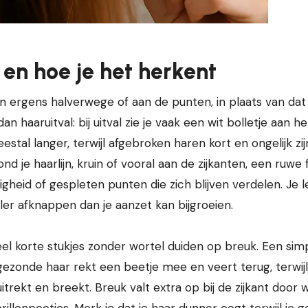
 en hoe je het herkent
n ergens halverwege of aan de punten, in plaats van dat
an haaruitval: bij uitval zie je vaak een wit bolletje aan he
stal langer, terwijl afgebroken haren kort en ongelijk zij
 je haarlijn, kruin of vooral aan de zijkanten, een ruwe f
zigheid of gespleten punten die zich blijven verdelen. Je 
ller afknappen dan je aanzet kan bijgroeien.
veel korte stukjes zonder wortel duiden op breuk. Een sim
n gezonde haar rekt een beetje mee en veert terug, terwij
ekt en breekt. Breuk valt extra op bij de zijkant door w
illenpootjes. Merk je dat je haar dunner oogt terwijl je 