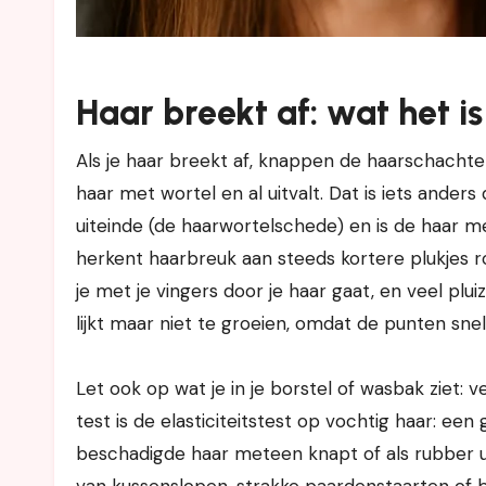
Haar breekt af: wat het is
Als je haar breekt af, knappen de haarschachte
haar met wortel en al uitvalt. Dat is iets anders d
uiteinde (de haarwortelschede) en is de haar mee
herkent haarbreuk aan steeds kortere plukjes rond
je met je vingers door je haar gaat, en veel plui
lijkt maar niet te groeien, omdat de punten sne
Let ook op wat je in je borstel of wasbak ziet: 
test is de elasticiteitstest op vochtig haar: ee
beschadigde haar meteen knapt of als rubber uitr
van kussenslopen, strakke paardenstaarten of br