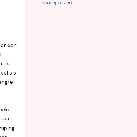
Uncategorized
 er een
t
n. Je
eel als
lengte
pele
l een
rijving
geen