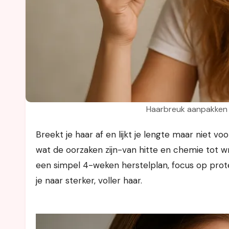
Haarbreuk aanpakken 
Breekt je haar af en lijkt je lengte maar niet vooruit te komen? Hier ontdek je hoe je breuk herkent (vs uitval),
wat de oorzaken zijn-van hitte en chemie tot w
een simpel 4-weken herstelplan, focus op pro
je naar sterker, voller haar.