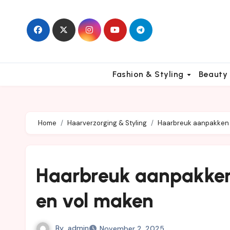
Skip
to
content
Fashion & Styling
Beauty
Home
Haarverzorging & Styling
Haarbreuk aanpakken 
Haarbreuk aanpakken
en vol maken
By
admin
November 2, 2025