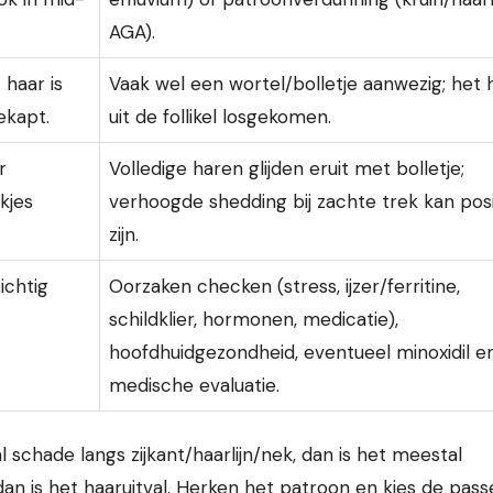
AGA).
 haar is
Vaak wel een wortel/bolletje aanwezig; het h
ekapt.
uit de follikel losgekomen.
r
Volledige haren glijden eruit met bolletje;
kjes
verhoogde shedding bij zachte trek kan posi
zijn.
ichtig
Oorzaken checken (stress, ijzer/ferritine,
schildklier, hormonen, medicatie),
hoofdhuidgezondheid, eventueel minoxidil e
medische evaluatie.
l schade langs zijkant/haarlijn/nek, dan is het meestal
 dan is het haaruitval. Herken het patroon en kies de pas