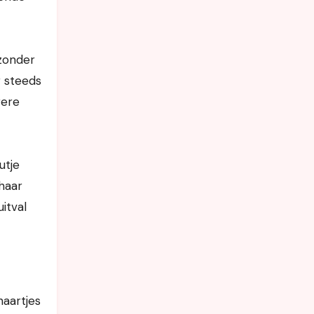
 zonder
r steeds
gere
utje
 haar
uitval
haartjes