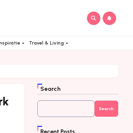
Inspiratie
Travel & Living
Search
rk
Search
Recent Posts