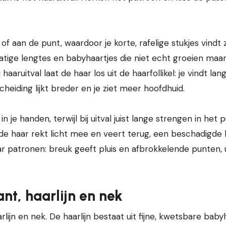
f aan de punt, waardoor je korte, rafelige stukjes vindt
lmatige lengtes en babyhaartjes die niet echt groeien maa
 haaruitval laat de haar los uit de haarfollikel: je vindt lan
cheiding lijkt breder en je ziet meer hoofdhuid.
n je handen, terwijl bij uitval juist lange strengen in het p
onde haar rekt licht mee en veert terug, een beschadigde
 naar patronen: breuk geeft pluis en afbrokkelende punten, 
nt, haarlijn en nek
rlijn en nek. De haarlijn bestaat uit fijne, kwetsbare baby