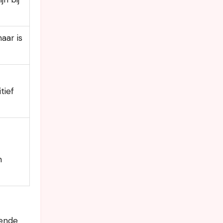
aar is
tief
n
sende